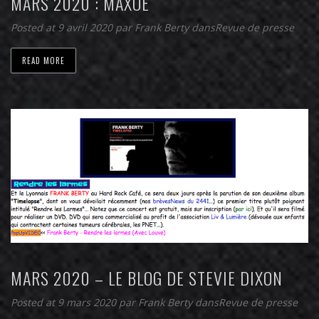
MARS 2020 : MAXOE
Posted at 9 avril 2020
par
Frank Berty
dans
Revue de presse
READ MORE
MARS 2020 – LE BLOG DE STEVIE DIXON
Posted at 9 mars 2020
par
Frank Berty
dans
Revue de presse