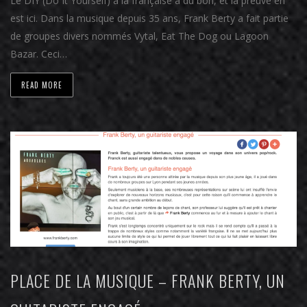
Le DIY (Do It Yourself) à la française a du bon, et la preuve en
est ici. Dans la musique depuis 35 ans, Frank Berty a fait partie
de groupes divers nommés Vytal, Eat The Dog ou Lagoon
Bazar. Ceci…
READ MORE
PLACE DE LA MUSIQUE – FRANK BERTY, UN