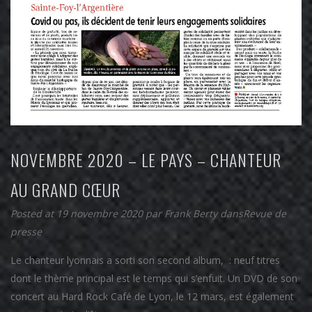
NOVEMBRE 2020 – LE PAYS – CHANTEUR
AU GRAND CŒUR
Posted at 19 novembre 2020
par
Frank Berty
dans
Revue de
presse
Le chanteur lyonnais a sorti son second album, : neuf titres
dont le thème principal est le temps qui s’enfuit. Un DVD de son
concert au Hard Rock Café de Lyon, le 12 mars, est également