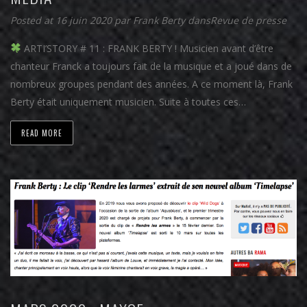
Posted at 16 juin 2020
par
Frank Berty
dans
Revue de presse
ARTI’STORY # 11 : FRANK BERTY ! Musicien avant d’être
chanteur Franck a toujours fait de la musique et a joué dans de
nombreux groupes pendant des années. A ce moment là, Frank
Berty était uniquement musicien. Suite à toutes ces…
READ MORE