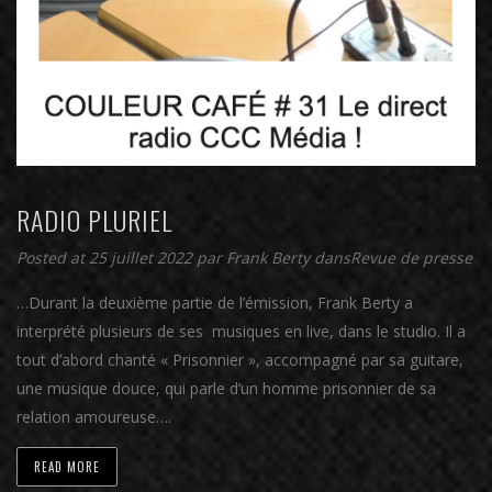
RADIO PLURIEL
Posted at 25 juillet 2022
par
Frank Berty
dans
Revue de presse
…Durant la deuxième partie de l’émission, Frank Berty a
interprété plusieurs de ses musiques en live, dans le studio. Il a
tout d’abord chanté « Prisonnier », accompagné par sa guitare,
une musique douce, qui parle d’un homme prisonnier de sa
relation amoureuse….
READ MORE