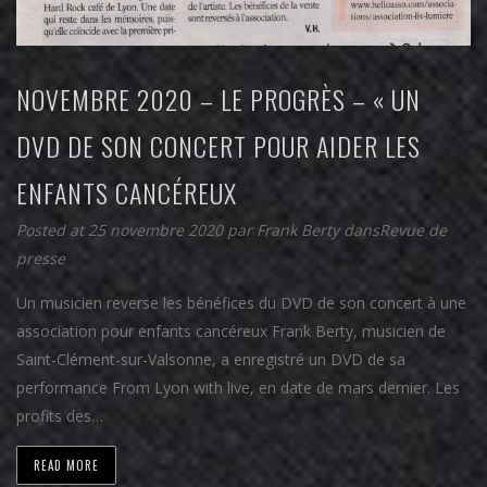
NOVEMBRE 2020 – LE PROGRÈS – « UN
DVD DE SON CONCERT POUR AIDER LES
ENFANTS CANCÉREUX
Posted at 25 novembre 2020
par
Frank Berty
dans
Revue de
presse
Un musicien reverse les bénéfices du DVD de son concert à une
association pour enfants cancéreux Frank Berty, musicien de
Saint-Clément-sur-Valsonne, a enregistré un DVD de sa
performance From Lyon with live, en date de mars dernier. Les
profits des…
READ MORE