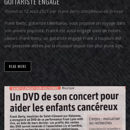
GUITARISTE ENGAGÉ
Posted at 12 août 2021
par
Frank Berty
dans
Revue de presse
Frank Berty, guitariste talentueux, vous propose un voyage dans
son univers pop/rock. Franck est aussi engagé dans de nobles
causes. Frank Berty, un guitariste engagé Frank a toujours été
une personne attirée par la musique depuis son plus jeune âge,
…
READ MORE