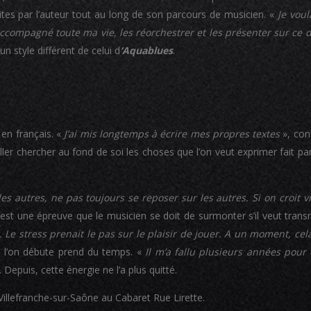
rites par l’auteur tout au long de son parcours de musicien. «
Je voul
ccompagné toute ma vie, les réorchestrer et les présenter sur ce 
 style différent de celui d
‘Aquablues
.
en français. «
J’ai mis longtemps à écrire mes propres textes
», conf
ller chercher au fond de soi les choses que l’on veut exprimer fait pa
es autres, ne pas toujours se reposer sur les autres. Si on croit v
re est une épreuve que le musicien se doit de surmonter s’il veut tra
r. Le stress prenait le pas sur le plaisir de jouer. A un moment, cel
e l’on débute prend du temps. «
Il m’a fallu plusieurs années pour 
. Depuis, cette énergie ne l’a plus quitté.
illefranche-sur-Saône au Cabaret Rue Lirette.