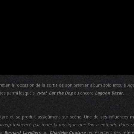
etien à l’occasion de la sortie de son premier album solo intitulé
Aq
pes parmi lesquels
Vytal
,
Eat the Dog
ou encore
Lagoon Bazar.
itare et se produit assidûment sur scène. Une de ses influences m
ucoup influencé par toute la musique que l’on a entendu dans so
e
,
Bernard Lavilliers
ou
Charlélie Couture
représentent des référe