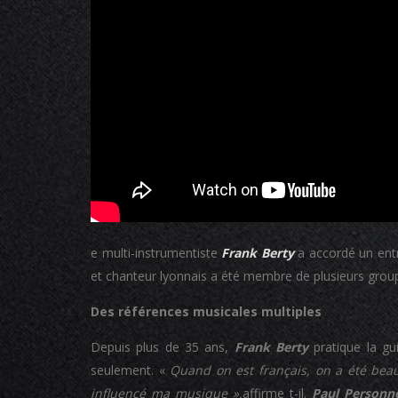
e multi-instrumentiste
Frank Berty
a accordé un entr
et chanteur lyonnais a été membre de plusieurs grou
Des références musicales multiples
Depuis plus de 35 ans,
Frank Berty
pratique la gu
seulement. «
Quand on est français, on a été bea
influencé ma musique »,
affirme t-il.
Paul Personn