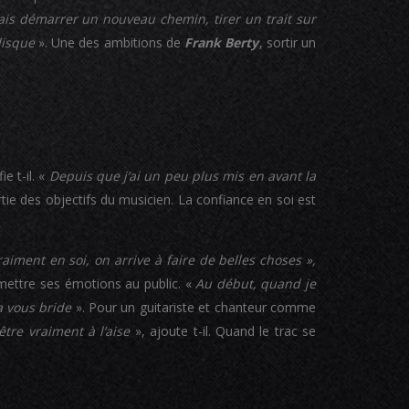
ais démarrer un nouveau chemin, tirer un trait sur
disque
». Une des ambitions de
Frank Berty
, sortir un
ie t-il. «
Depuis que j’ai un peu plus mis en avant la
rtie des objectifs du musicien. La confiance en soi est
raiment en soi, on arrive à faire de belles choses »,
nsmettre ses émotions au public. «
Au début, quand je
a vous bride
». Pour un guitariste et chanteur comme
être vraiment à l’aise
», ajoute t-il. Quand le trac se