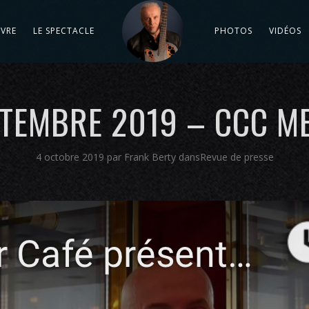
IVRE
LE SPECTACLE
PHOTOS
VIDÉOS
TEMBRE 2019 – CCC M
4 octobre 2019
par
Frank Berty
dans
Revue de presse