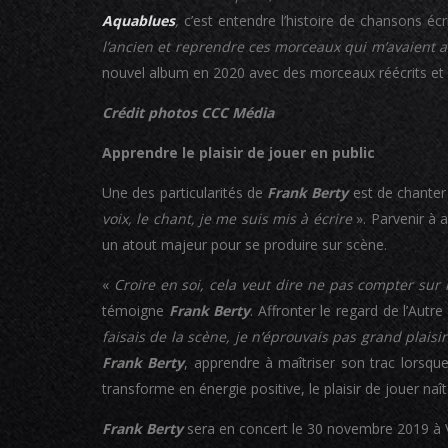
Aquablues
,
c’est entendre l’histoire de chansons éc
l’ancien et reprendre ces morceaux qui m’avaient a
nouvel album en 2020 avec des morceaux réécrits et un
Crédit photos CCC Média
Apprendre le plaisir de jouer en public
Une des particularités de
Frank Berty
est de chanter 
voix, le chant, je me suis mis à écrire
». Parvenir à a
un atout majeur pour se produire sur scène.
«
Croire en soi, cela veut dire ne pas compter sur l
témoigne
Frank Berty
. Affronter le regard de l’Aut
faisais de la scène, je n’éprouvais pas grand plaisi
Frank Berty
, apprendre à maîtriser son trac lorsqu
transforme en énergie positive, le plaisir de jouer naît
Frank Berty
sera en concert le 30 novembre 2019 à V